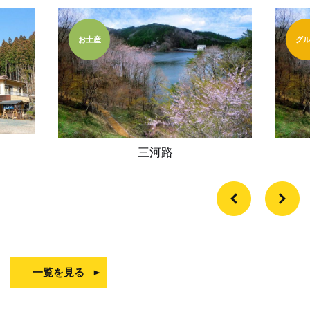
お土産
グ
三河路
一覧を見る