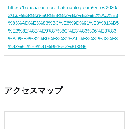
https://bangaaroumura.hatenablog.com/entry/2020/1
2/13/%E3%83%90%E3%83%B3%E3%82%AC%E3
%83%AD%E3%83%BC%E6%9D%91%E3%81%B5
%E3%82%8B%E9%87%8C%E3%83%96%E3%83
%AD%E3%82%B0%E3%81%AF%E3%81%98%E3
%82%81%E3%81%BE%E3%81%99
アクセスマップ