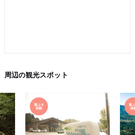
周辺の観光スポット
遊ぶ＆
遊
体験
体